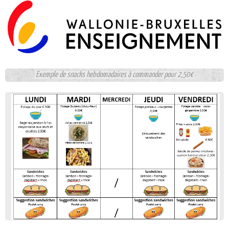
Exemple de snacks hebdomadaires à commander pour 2,50€