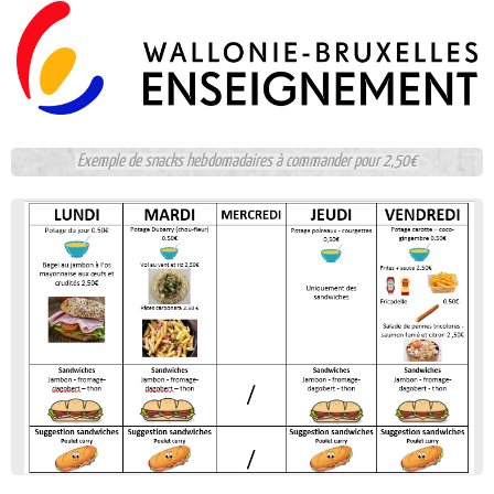
Exemple de snacks hebdomadaires à commander pour 2,50€