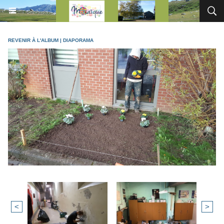
REVENIR À L'ALBUM
|
DIAPORAMA
<
>